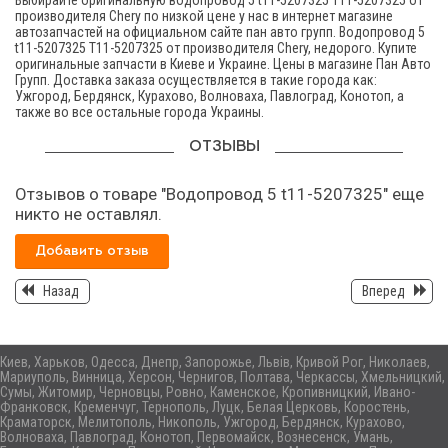
Выбирайте оригинальную водопровод 5 t11-5207325 T11-5207325 от
производителя Chery по низкой цене у нас в интернет магазине
автозапчастей на официальном сайте пан авто групп. Водопровод 5
t11-5207325 T11-5207325 от производителя Chery, недорого. Купите
оригинальные запчасти в Киеве и Украине. Цены в магазине Пан Авто
Групп. Доставка заказа осуществляется в такие города как:
Ужгород, Бердянск, Курахово, Волноваха, Павлоград, Конотоп, а
также во все остальные города Украины.
ОТЗЫВЫ
Отзывов о товаре "Водопровод 5 t11-5207325" еще
никто не оставлял.
Добавить отзыв
Назад
Вперед
Киев, Харьков, Одесса, Днепр, Запорожье, Львів, Кривой Рог, Николаев,
Мариуполь, Винница, Херсон, Чернигов, Полтава, Черкассы, Хмельницкий,
Сумы, Житомир, Черновцы, Ровно, Каменское, Кропивницкий, Ивано-
Франковск, Кременчуг, Тернополь, Луцк, Белая Церковь, Коростень,
Краматорск, Мелитополь, Никополь, Ужгород, Бердянск, Курахово,
Волноваха, Павлоград, Конотоп, Первомайск, Вознесенск, Умань,