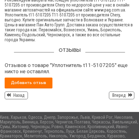
Рекомендуем выбрать настоящую уплотнитель t11-5107205 T11-
5107205 от производителя Chery по недорогой цене у нас в онлайн
магазине автозапчастей на официальном сайте www.pag.com.ua.
Уплотнитель t11-5107205 T11-5107205 от производителя Chery,
выгодно. Купите оригинальные запчасти в Волновахе и Украине.
Цены в магазине Пан Авто Групп. Доставка заказа осуществляется в
такие города как: Первомайск, Вознесенск, Умань, Борисполь,
Каменец-Подольский, Черноморск, а также во все остальные
города Украины.
ОТЗЫВЫ
Отзывов о товаре "Уплотнитель t11-5107205" еще
никто не оставлял.
Добавить отзыв
Назад
Вперед
Киев, Харьков, Одесса, Днепр, Запорожье, Львів, Кривой Рог, Николаев,
Мариуполь, Винница, Херсон, Чернигов, Полтава, Черкассы, Хмельницкий,
Сумы, Житомир, Черновцы, Ровно, Каменское, Кропивницкий, Ивано-
Франковск, Кременчуг, Тернополь, Луцк, Белая Церковь, Коростень,
Краматорск, Мелитополь, Никополь, Ужгород, Бердянск, Курахово,