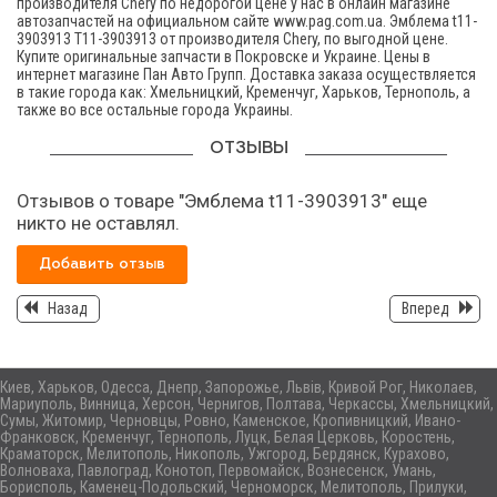
производителя Chery по недорогой цене у нас в онлайн магазине
автозапчастей на официальном сайте www.pag.com.ua. Эмблема t11-
3903913 T11-3903913 от производителя Chery, по выгодной цене.
Купите оригинальные запчасти в Покровске и Украине. Цены в
интернет магазине Пан Авто Групп. Доставка заказа осуществляется
в такие города как: Хмельницкий, Кременчуг, Харьков, Тернополь, а
также во все остальные города Украины.
ОТЗЫВЫ
Отзывов о товаре "Эмблема t11-3903913" еще
никто не оставлял.
Добавить отзыв
Назад
Вперед
Киев, Харьков, Одесса, Днепр, Запорожье, Львів, Кривой Рог, Николаев,
Мариуполь, Винница, Херсон, Чернигов, Полтава, Черкассы, Хмельницкий,
Сумы, Житомир, Черновцы, Ровно, Каменское, Кропивницкий, Ивано-
Франковск, Кременчуг, Тернополь, Луцк, Белая Церковь, Коростень,
Краматорск, Мелитополь, Никополь, Ужгород, Бердянск, Курахово,
Волноваха, Павлоград, Конотоп, Первомайск, Вознесенск, Умань,
Борисполь, Каменец-Подольский, Черноморск, Мелитополь, Прилуки,