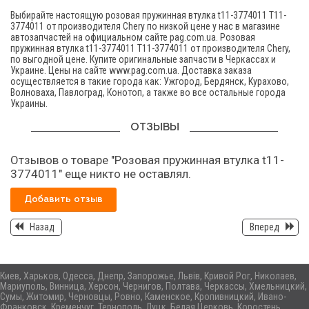
Выбирайте настоящую розовая пружинная втулка t11-3774011 T11-
3774011 от производителя Chery по низкой цене у нас в магазине
автозапчастей на официальном сайте pag.com.ua. Розовая
пружинная втулка t11-3774011 T11-3774011 от производителя Chery,
по выгодной цене. Купите оригинальные запчасти в Черкассах и
Украине. Цены на сайте www.pag.com.ua. Доставка заказа
осуществляется в такие города как: Ужгород, Бердянск, Курахово,
Волноваха, Павлоград, Конотоп, а также во все остальные города
Украины.
ОТЗЫВЫ
Отзывов о товаре "Розовая пружинная втулка t11-
3774011" еще никто не оставлял.
Добавить отзыв
Назад
Вперед
Киев, Харьков, Одесса, Днепр, Запорожье, Львів, Кривой Рог, Николаев,
Мариуполь, Винница, Херсон, Чернигов, Полтава, Черкассы, Хмельницкий,
Сумы, Житомир, Черновцы, Ровно, Каменское, Кропивницкий, Ивано-
Франковск, Кременчуг, Тернополь, Луцк, Белая Церковь, Коростень,