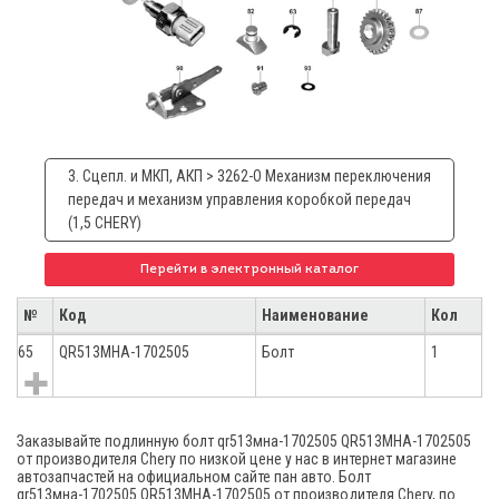
3. Сцепл. и МКП, АКП > 3262-О Механизм переключения
передач и механизм управления коробкой передач
(1,5 CHERY)
Перейти в электронный каталог
№
Код
Наименование
Кол
65
QR513MHA-1702505
Болт
1
Заказывайте подлинную болт qr513мна-1702505 QR513MHA-1702505
от производителя Chery по низкой цене у нас в интернет магазине
автозапчастей на официальном сайте пан авто. Болт
qr513мна-1702505 QR513MHA-1702505 от производителя Chery, по