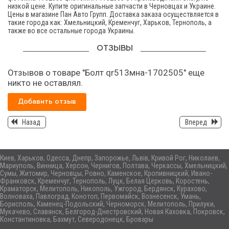
низкой цене. Купите оригинальные запчасти в Черновцах и Украине.
Цены в магазине Пан Авто Групп. Доставка заказа осуществляется в
такие города как: Хмельницкий, Кременчуг, Харьков, Тернополь, а
также во все остальные города Украины.
ОТЗЫВЫ
Отзывов о товаре "Болт qr513мна-1702505" еще
никто не оставлял.
Добавить отзыв
Назад
Вперед
Киев, Харьков, Одесса, Днепр, Запорожье, Львів, Кривой Рог, Николаев,
Мариуполь, Винница, Херсон, Чернигов, Полтава, Черкассы, Хмельницкий,
Сумы, Житомир, Черновцы, Ровно, Каменское, Кропивницкий, Ивано-
Франковск, Кременчуг, Тернополь, Луцк, Белая Церковь, Коростень,
Краматорск, Мелитополь, Никополь, Ужгород, Бердянск, Курахово,
Волноваха, Павлоград, Конотоп, Первомайск, Вознесенск, Умань,
Борисполь, Каменец-Подольский, Черноморск, Мелитополь, Прилуки,
Мукачево, Славянск, Белгород-Днестровский, Новая Каховка, Покровск,
Константиновка, Бахмут, Северодонецк, Бровары