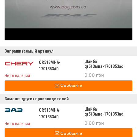
Запрашиваемый артикул
Шайба
QR513MHA-
qr513мна-1701353аd
1701353AD
Нет в наличии
0.00 грн
Сообщить
Замены других производителей
Шайба
QR513MHA-
qr513мна-1701353аd
1701353AD
Нет в наличии
0.00 грн
Сообщить