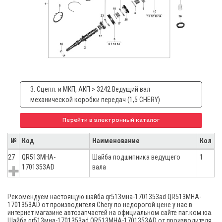
3. Сцепл. и МКП, АКП > 3242 Ведущий вал
механической коробки передач (1,5 CHERY)
Перейти в электронный каталог
№
Код
Наименование
Кол
27
QR513MHA-
Шайба подшипника ведущего
1
1701353AD
вала
Рекомендуем настоящую шайба qr513мна-1701353аd QR513MHA-
1701353AD от производителя Chery по недорогой цене у нас в
интернет магазине автозапчастей на официальном сайте паг.ком.юа.
Шайба qr513мна-1701353аd QR513MHA-1701353AD от производителя