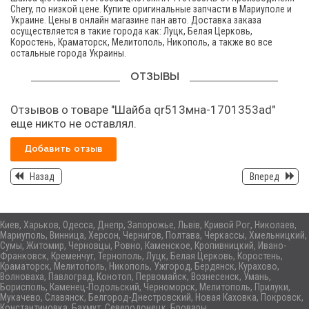
Chery, по низкой цене. Купите оригинальные запчасти в Мариуполе и
Украине. Цены в онлайн магазине пан авто. Доставка заказа
осуществляется в такие города как: Луцк, Белая Церковь,
Коростень, Краматорск, Мелитополь, Никополь, а также во все
остальные города Украины.
ОТЗЫВЫ
Отзывов о товаре "Шайба qr513мна-1701353аd"
еще никто не оставлял.
Добавить отзыв
Назад
Вперед
Киев, Харьков, Одесса, Днепр, Запорожье, Львів, Кривой Рог, Николаев,
Мариуполь, Винница, Херсон, Чернигов, Полтава, Черкассы, Хмельницкий,
Сумы, Житомир, Черновцы, Ровно, Каменское, Кропивницкий, Ивано-
Франковск, Кременчуг, Тернополь, Луцк, Белая Церковь, Коростень,
Краматорск, Мелитополь, Никополь, Ужгород, Бердянск, Курахово,
Волноваха, Павлоград, Конотоп, Первомайск, Вознесенск, Умань,
Борисполь, Каменец-Подольский, Черноморск, Мелитополь, Прилуки,
Мукачево, Славянск, Белгород-Днестровский, Новая Каховка, Покровск,
Константиновка, Бахмут, Северодонецк, Бровары