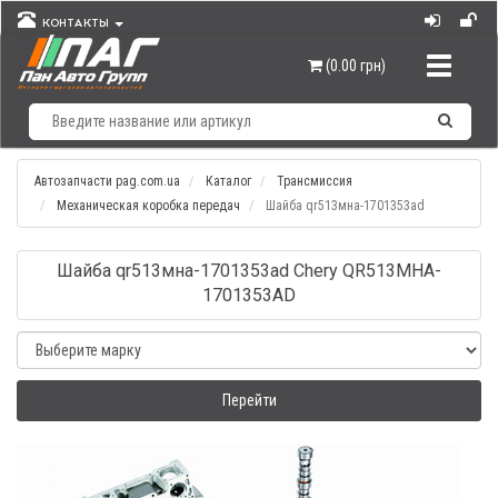
КОНТАКТЫ
Навигац
(0.00 грн)
Автозапчасти pag.com.ua
Каталог
Трансмиссия
Механическая коробка передач
Шайба qr513мна-1701353аd
Шайба qr513мна-1701353аd Chery QR513MHA-
1701353AD
Перейти