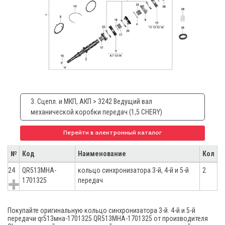
3. Сцепл. и МКП, АКП > 3242 Ведущий вал
механической коробки передач (1,5 CHERY)
Перейти в электронный каталог
№
Код
Наименование
Кол
24
QR513MHA-
кольцо синхронизатора 3-й, 4-й и 5-й
2
1701325
передач
Покупайте оригинальную кольцо синхронизатора 3-й. 4-й и 5-й
передачи qr513мна-1701325 QR513MHA-1701325 от производителя