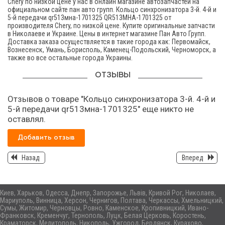
Chery по низкой цене у нас в онлайн магазине автозапчастей на
официальном сайте пан авто групп. Кольцо синхронизатора 3-й. 4-й и
5-й передачи qr513мна-1701325 QR513MHA-1701325 от
производителя Chery, по низкой цене. Купите оригинальные запчасти
в Николаеве и Украине. Цены в интернет магазине Пан Авто Групп.
Доставка заказа осуществляется в такие города как: Первомайск,
Вознесенск, Умань, Борисполь, Каменец-Подольский, Черноморск, а
также во все остальные города Украины.
ОТЗЫВЫ
Отзывов о товаре "Кольцо синхронизатора 3-й. 4-й и
5-й передачи qr513мна-1701325" еще никто не
оставлял.
Добавить отзыв
Назад
Вперед
Киев, Харьков, Одесса, Днепр, Запорожье, Львів, Кривой Рог, Николаев,
Мариуполь, Винница, Херсон, Чернигов, Полтава, Черкассы, Хмельницкий,
Сумы, Житомир, Черновцы, Ровно, Каменское, Кропивницкий, Ивано-
Франковск, Кременчуг, Тернополь, Луцк, Белая Церковь, Коростень,
Краматорск, Мелитополь, Никополь, Ужгород, Бердянск, Курахово,