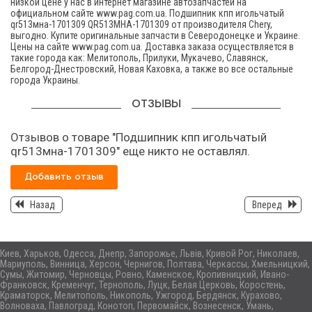
низкой цене у нас в интернет магазине автозапчастей на
официальном сайте www.pag.com.ua. Подшипник кпп игольчатый
qr513мна-1701309 QR513MHA-1701309 от производителя Chery,
выгодно. Купите оригинальные запчасти в Северодонецке и Украине.
Цены на сайте www.pag.com.ua. Доставка заказа осуществляется в
такие города как: Мелитополь, Прилуки, Мукачево, Славянск,
Белгород-Днестровский, Новая Каховка, а также во все остальные
города Украины.
ОТЗЫВЫ
Отзывов о товаре "Подшипник кпп игольчатый
qr513мна-1701309" еще никто не оставлял.
Добавить отзыв
Назад
Вперед
Киев, Харьков, Одесса, Днепр, Запорожье, Львів, Кривой Рог, Николаев,
Мариуполь, Винница, Херсон, Чернигов, Полтава, Черкассы, Хмельницкий,
Сумы, Житомир, Черновцы, Ровно, Каменское, Кропивницкий, Ивано-
Франковск, Кременчуг, Тернополь, Луцк, Белая Церковь, Коростень,
Краматорск, Мелитополь, Никополь, Ужгород, Бердянск, Курахово,
Волноваха, Павлоград, Конотоп, Первомайск, Вознесенск, Умань,