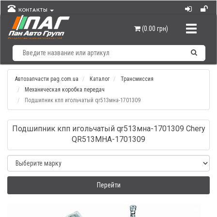
КОНТАКТЫ
Навигац
(0.00 грн)
Автозапчасти pag.com.ua
Каталог
Трансмиссия
Механическая коробка передач
Подшипник кпп игольчатый qr513мна-1701309
Подшипник кпп игольчатый qr513мна-1701309 Chery
QR513MHA-1701309
Перейти