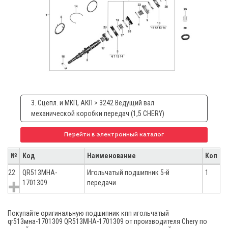
3. Сцепл. и МКП, АКП > 3242 Ведущий вал
механической коробки передач (1,5 CHERY)
Перейти в электронный каталог
№
Код
Наименование
Кол
22
QR513MHA-
Игольчатый подшипник 5-й
1
1701309
передачи
Покупайте оригинальную подшипник кпп игольчатый
qr513мна-1701309 QR513MHA-1701309 от производителя Chery по