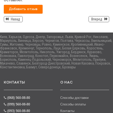
Добавить отзыв
Назад
Вперед
Киев, Харьков, Одесса, Днепр, Запорожье, Львів, Кривой Рог, Николаев,
Мариуполь, Винница, Херсон, Чернигов, Полтава, Черкассы, Хмельницкий,
Сумы, Житомир, Черновцы, Ровно, Каменское, Кропивницкий, Ивано-
Франковск, Кременчуг, Тернополь, Луцк, Белая Церковь, Коростень,
Краматорск, Мелитополь, Никополь, Ужгород, Бердянск, Курахово,
Волноваха, Павлоград, Конотоп, Первомайск, Вознесенск, Умань,
Борисполь, Каменец-Подольский, Черноморск, Мелитополь, Прилуки,
Мукачево, Славянск, Белгород-Днестровский, Новая Каховка, Покровск,
Константиновка, Бахмут, Северодонецк, Бровары
КОНТАКТЫ
О НАС
(068) 560-08-80
Способы доставки
(099) 560-08-80
Способы оплаты
(093) 560-08-80
Контакты