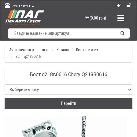
КОНТАКТЫ
Навигац
(0.00 грн)
Автозапчасти pag.com.ua
Каталог
Без категории
Болт q218в0616
Болт q218в0616 Chery Q218B0616
Перейти