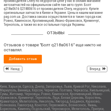
производителя Chery по недорогой цене у нас в онлайн магазине
автозапчастей на официальном сайте пан авто групп. Болт
q218в0616 Q218B0616 от производителя Chery, недорого. Купите
оригинальные запчасти в Киеве и Украине. Цены в нашем магазине
pag.com.ua. Доставка заказа осуществляется в такие города как:
Ровно, Каменское, Кропивницкий, Ивано-Франковск, Кременчуг,
Тернополь, а также во все остальные города Украины.
ОТЗЫВЫ
Отзывов о товаре "Болт q218в0616" еще никто не
оставлял.
Добавить отзыв
Назад
Вперед
Киев, Харьков, Одесса, Днепр, Запорожье, Львів, Кривой Рог, Николаев,
Мариуполь, Винница, Херсон, Чернигов, Полтава, Черкассы, Хмельницкий,
Сумы, Житомир, Черновцы, Ровно, Каменское, Кропивницкий, Ивано-
Франковск, Кременчуг, Тернополь, Луцк, Белая Церковь, Коростень,
Краматорск, Мелитополь, Никополь, Ужгород, Бердянск, Курахово,
Волноваха, Павлоград, Конотоп, Первомайск, Вознесенск, Умань,
Борисполь, Каменец-Подольский, Черноморск, Мелитополь, Прилуки,