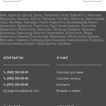
Киев, Харьков, Одесса, Днепр, Запорожье, Львів, Кривой Рог, Николаев,
Мариуполь, Винница, Херсон, Чернигов, Полтава, Черкассы, Хмельницкий,
Сумы, Житомир, Черновцы, Ровно, Каменское, Кропивницкий, Ивано-
Франковск, Кременчуг, Тернополь, Луцк, Белая Церковь, Коростень,
Краматорск, Мелитополь, Никополь, Ужгород, Бердянск, Курахово,
Волноваха, Павлоград, Конотоп, Первомайск, Вознесенск, Умань,
Борисполь, Каменец-Подольский, Черноморск, Мелитополь, Прилуки,
Мукачево, Славянск, Белгород-Днестровский, Новая Каховка, Покровск,
Константиновка, Бахмут, Северодонецк, Бровары
КОНТАКТЫ
О НАС
(068) 560-08-80
Способы доставки
(099) 560-08-80
Способы оплаты
(093) 560-08-80
Контакты
pagcomua@gmail.com
Возврат и обмен