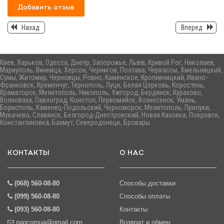
Добавить отзыв
Назад
Вперед
Киев, Харьков, Одесса, Днепр, Запорожье, Львів, Кривой Рог, Николаев,
Мариуполь, Винница, Херсон, Чернигов, Полтава, Черкассы, Хмельницкий,
Сумы, Житомир, Черновцы, Ровно, Каменское, Кропивницкий, Ивано-
Франковск, Кременчуг, Тернополь, Луцк, Белая Церковь, Коростень,
Краматорск, Мелитополь, Никополь, Ужгород, Бердянск, Курахово,
Волноваха, Павлоград, Конотоп, Первомайск, Вознесенск, Умань,
Борисполь, Каменец-Подольский, Черноморск, Мелитополь, Прилуки,
Мукачево, Славянск, Белгород-Днестровский, Новая Каховка, Покровск,
Константиновка, Бахмут, Северодонецк, Бровары
КОНТАКТЫ
О НАС
(068) 560-08-80
Способы доставки
(099) 560-08-80
Способы оплаты
(093) 560-08-80
Контакты
pagcomua@gmail.com
Возврат и обмен