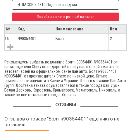
4 ШАССИ > 4310 Подвеска задняя
Перейти в электронный каталог
№
Код
Наименование
Кол
16
N90354401
Болт
2
Рекомендуем выбрать подлинную болт н90354401 N90354401 от
производителя Chery по недорогой цене у нас в онлайн магазине
автозапчастей на официальном сайте пан авто. Болт н90354401
N90354401 от производителя Chery, по низкой цене. Купите
оригинальные запчасти в Киеве и Украине. Цены в магазине Пан Авто
Групп. Доставка заказа осуществляется в такие города как: Луцк,
Белая Церковь, Коростень, Краматорск, Мелитополь, Никополь, а
также во все остальные города Украины.
ОТЗЫВЫ
Отзывов о товаре "Болт н90354401" еще никто не
оставлял.