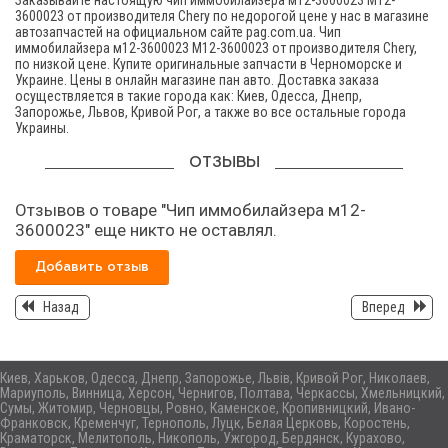
Заказывайте настоящую чип иммобилайзера м12-3600023 M12-
3600023 от производителя Chery по недорогой цене у нас в магазине
автозапчастей на официальном сайте pag.com.ua. Чип
иммобилайзера м12-3600023 M12-3600023 от производителя Chery,
по низкой цене. Купите оригинальные запчасти в Черноморске и
Украине. Цены в онлайн магазине пан авто. Доставка заказа
осуществляется в такие города как: Киев, Одесса, Днепр,
Запорожье, Львов, Кривой Рог, а также во все остальные города
Украины.
ОТЗЫВЫ
Отзывов о товаре "Чип иммобилайзера м12-
3600023" еще никто не оставлял.
Добавить отзыв
Назад
Вперед
Киев, Харьков, Одесса, Днепр, Запорожье, Львів, Кривой Рог, Николаев,
Мариуполь, Винница, Херсон, Чернигов, Полтава, Черкассы, Хмельницкий,
Сумы, Житомир, Черновцы, Ровно, Каменское, Кропивницкий, Ивано-
Франковск, Кременчуг, Тернополь, Луцк, Белая Церковь, Коростень,
Краматорск, Мелитополь, Никополь, Ужгород, Бердянск, Курахово,