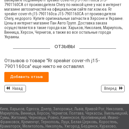
Выбирайте подлинную rr speaker cover-rh j15-7901160са J15-
7901160CA от производителя Chery по низкой цене у нас в интернет
магазине автозапчастей на официальном сайте паг.ком.юа. Rr
speaker cover-rh j15-7901160са J15-7901160CA от производителя
Chery, недорого. Купите оригинальные запчасти в Херсоне и Украине.
Цены в интернет магазине Пан Авто Групп. Доставка заказа
осуществляется в такие города как: Харьков, Николаев, Мариуполь,
Винница, Херсон, Чернигов, а также во все остальные города
Украины.
ОТЗЫВЫ
Отзывов о товаре "Rr speaker cover-rh j15-
7901160са" еще никто не оставлял.
Добавить отзыв
Назад
Вперед
Киев, Харьков, Одесса, Днепр, Запорожье, Львів, Кривой Рог, Николаев,
Мариуполь, Винница, Херсон, Чернигов, Полтава, Черкассы, Хмельницкий,
Сумы, Житомир, Черновцы, Ровно, Каменское, Кропивницкий, Ивано-
Франковск, Кременчуг, Тернополь, Луцк, Белая Церковь, Коростень,
Краматорск, Мелитополь, Никополь, Ужгород, Бердянск, Курахово,