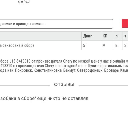
, замки и приводы замков
Двиг
КП
h
s
а бензобака в сборе
5
M
B
S
оре J15-5413310 от производителя Chery по низкой цене у нас в онлайн 
413310 от производителя Chery, по выгодной цене. Купите оригинальные з
рода как: Покровск, Константиновка, Бахмут, Северодонецк, Бровары Кам
ОТЗЫВЫ
зобака в сборе" еще никто не оставлял.