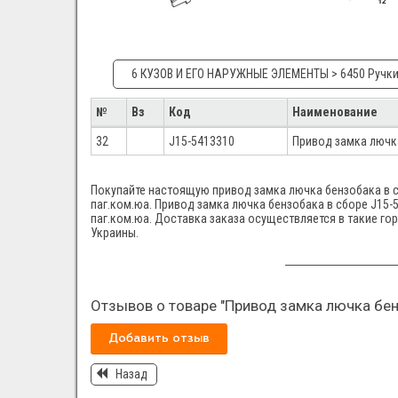
6 КУЗОВ И ЕГО НАРУЖНЫЕ ЭЛЕМЕНТЫ > 6450 Ручки
№
Вз
Код
Наименование
32
J15-5413310
Привод замка лючк
Покупайте настоящую привод замка лючка бензобака в сб
паг.ком.юа. Привод замка лючка бензобака в сборе J15-5
паг.ком.юа. Доставка заказа осуществляется в такие го
Украины.
Отзывов о товаре "Привод замка лючка бен
Добавить отзыв
Назад