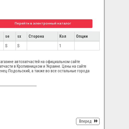
Перейти в электронный каталог
se
sx
Сторона
Кол
Опции
S
S
1
магазине автозапчастей на официальном сайте
апчасти в Кропивницком и Украине. Цены на сайте
енец-Подольский, а также во все остальные города
Вперед