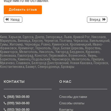
еще никто не оставлял.
Добавить отзыв
Назад
Вперед
Киев, Харьков, Одесса, Днепр, Запорожье, Львів, Кривой Рог, Николаев,
Мариуполь, Винница, Херсон, Чернигов, Полтава, Черкассы, Хмельницкий,
Сумы, Житомир, Черновцы, Ровно, Каменское, Кропивницкий, Ивано-
Франковск, Кременчуг, Тернополь, Луцк, Белая Церковь, Коростень,
Краматорск, Мелитополь, Никополь, Ужгород, Бердянск, Курахово,
Волноваха, Павлоград, Конотоп, Первомайск, Вознесенск, Умань,
Борисполь, Каменец-Подольский, Черноморск, Мелитополь, Прилуки,
Мукачево, Славянск, Белгород-Днестровский, Новая Каховка, Покровск,
Константиновка, Бахмут, Северодонецк, Бровары
КОНТАКТЫ
О НАС
(068) 560-08-80
Способы доставки
(099) 560-08-80
Способы оплаты
(093) 560-08-80
Контакты