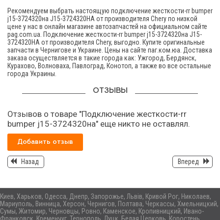
Рекомендуем выбрать настоящую подключение жесткости-rr bumper
j15-3724320на J15-3724320HA от производителя Chery по низкой
цене у нас в онлайн магазине автозапчастей на официальном сайте
pag.com.ua. Подключение жесткости-rr bumper j15-3724320на J15-
3724320HA от производителя Chery, выгодно. Купите оригинальные
запчасти в Чернигове и Украине. Цены на сайте паг.ком.юа. Доставка
заказа осуществляется в такие города как: Ужгород, Бердянск,
Курахово, Волноваха, Павлоград, Конотоп, а также во все остальные
города Украины.
ОТЗЫВЫ
Отзывов о товаре "Подключение жесткости-rr
bumper j15-3724320на" еще никто не оставлял.
Добавить отзыв
Назад
Вперед
Киев, Харьков, Одесса, Днепр, Запорожье, Львів, Кривой Рог, Николаев,
Мариуполь, Винница, Херсон, Чернигов, Полтава, Черкассы, Хмельницкий,
Сумы, Житомир, Черновцы, Ровно, Каменское, Кропивницкий, Ивано-
Франковск, Кременчуг, Тернополь, Луцк, Белая Церковь, Коростень,