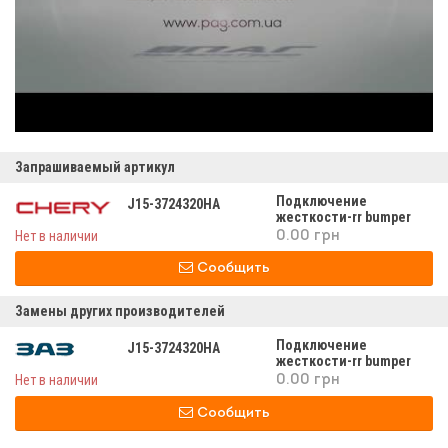
Запрашиваемый артикул
Подключение
J15-3724320HA
жесткости-rr bumper
j15-3724320на
Нет в наличии
0.00 грн
Сообщить
Замены других производителей
Подключение
J15-3724320HA
жесткости-rr bumper
j15-3724320на
Нет в наличии
0.00 грн
Сообщить