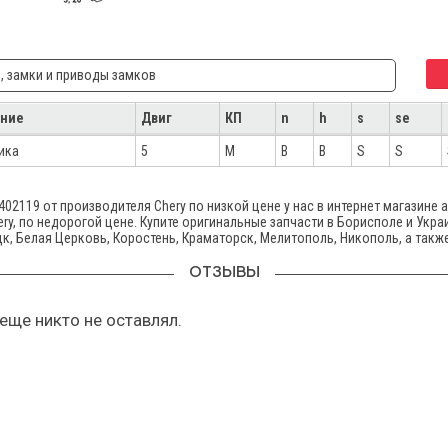
, замки и приводы замков
ние
Двиг
КП
n
h
s
se
ика
5
M
B
B
S
S
02119 от производителя Chery по низкой цене у нас в интернет магазине 
y, по недорогой цене. Купите оригинальные запчасти в Борисполе и Укра
цк, Белая Церковь, Коростень, Краматорск, Мелитополь, Никополь, а такж
ОТЗЫВЫ
еще никто не оставлял.