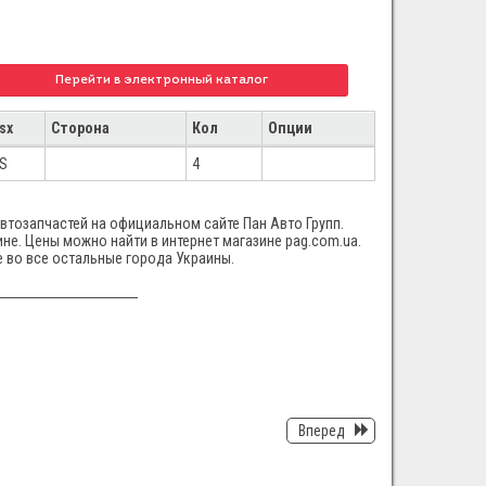
Перейти в электронный каталог
sx
Сторона
Кол
Опции
S
4
автозапчастей на официальном сайте Пан Авто Групп.
ине. Цены можно найти в интернет магазине pag.com.ua.
е во все остальные города Украины.
Вперед