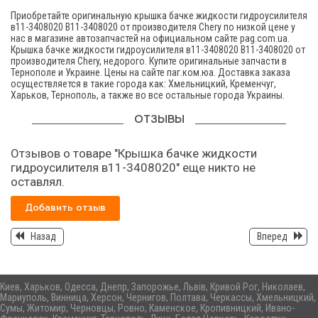
Приобретайте оригинальную крышка бачке жидкости гидроусилителя
в11-3408020 B11-3408020 от производителя Chery по низкой цене у
нас в магазине автозапчастей на официальном сайте pag.com.ua.
Крышка бачке жидкости гидроусилителя в11-3408020 B11-3408020 от
производителя Chery, недорого. Купите оригинальные запчасти в
Тернополе и Украине. Цены на сайте паг.ком.юа. Доставка заказа
осуществляется в такие города как: Хмельницкий, Кременчуг,
Харьков, Тернополь, а также во все остальные города Украины.
ОТЗЫВЫ
Отзывов о товаре "Крышка бачке жидкости
гидроусилителя в11-3408020" еще никто не
оставлял.
Добавить отзыв
Назад
Вперед
Киев, Харьков, Одесса, Днепр, Запорожье, Львів, Кривой Рог, Николаев,
Мариуполь, Винница, Херсон, Чернигов, Полтава, Черкассы, Хмельницкий,
Сумы, Житомир, Черновцы, Ровно, Каменское, Кропивницкий, Ивано-