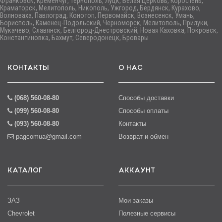
Франковск, Кременчуг, Тернополь, Луцк, Белая Церковь, Коростень,
Краматорск, Мелитополь, Никополь, Ужгород, Бердянск, Курахово,
Волноваха, Павлоград, Конотоп, Первомайск, Вознесенск, Умань,
Борисполь, Каменец-Подольский, Черноморск, Мелитополь, Прилуки,
Мукачево, Славянск, Белгород-Днестровский, Новая Каховка, Покровск,
Константиновка, Бахмут, Северодонецк, Бровары
КОНТАКТЫ
О НАС
(068) 560-08-80
Способы доставки
(099) 560-08-80
Способы оплаты
(093) 560-08-80
Контакты
pagcomua@gmail.com
Возврат и обмен
КАТАЛОГ
АККАУНТ
ЗАЗ
Мои заказы
Chevrolet
Полезные сервисы