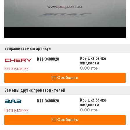
Запрашиваемый артикул
Крышка бачке
B11-3408020
жидкости
гидроусилителя в11-
Нет в наличии
0.00 грн
3408020
Сообщить
Замены других производителей
Крышка бачке
B11-3408020
жидкости
гидроусилителя в11-
Нет в наличии
0.00 грн
3408020
Сообщить