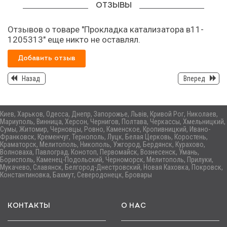
ОТЗЫВЫ
Отзывов о товаре "Прокладка катализатора в11-
1205313" еще никто не оставлял.
Добавить отзыв
Назад
Вперед
Киев, Харьков, Одесса, Днепр, Запорожье, Львів, Кривой Рог, Николаев,
Мариуполь, Винница, Херсон, Чернигов, Полтава, Черкассы, Хмельницкий,
Сумы, Житомир, Черновцы, Ровно, Каменское, Кропивницкий, Ивано-
Франковск, Кременчуг, Тернополь, Луцк, Белая Церковь, Коростень,
Краматорск, Мелитополь, Никополь, Ужгород, Бердянск, Курахово,
Волноваха, Павлоград, Конотоп, Первомайск, Вознесенск, Умань,
Борисполь, Каменец-Подольский, Черноморск, Мелитополь, Прилуки,
Мукачево, Славянск, Белгород-Днестровский, Новая Каховка, Покровск,
Константиновка, Бахмут, Северодонецк, Бровары
КОНТАКТЫ
О НАС