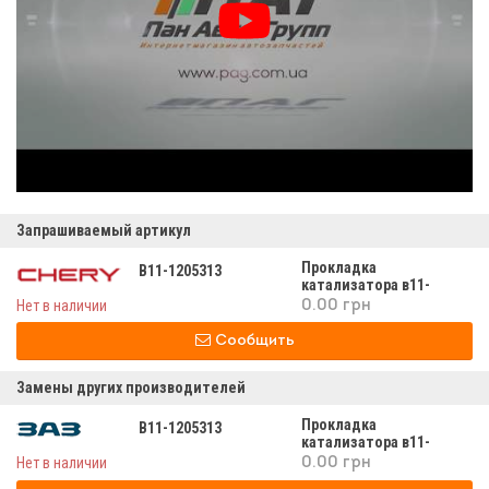
Запрашиваемый артикул
Прокладка
B11-1205313
катализатора в11-
1205313
Нет в наличии
0.00 грн
Сообщить
Замены других производителей
Прокладка
B11-1205313
катализатора в11-
1205313
Нет в наличии
0.00 грн