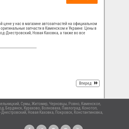
й цене у нас в магазине автозапчастей на официальном
е оригинальные запчасти в Каменском и Украине. Цены в
род-Днестровский, Новая Каховка, а также во все
Вперед
 Хмельницкий, Сумы, Житомир, Черновцы, Ровно, Каменское,
д, Бердянск, Курахово, Волноваха, Павлоград, Конотоп,
-Днестровский, Новая Каховка, Покровск, Константиновка,