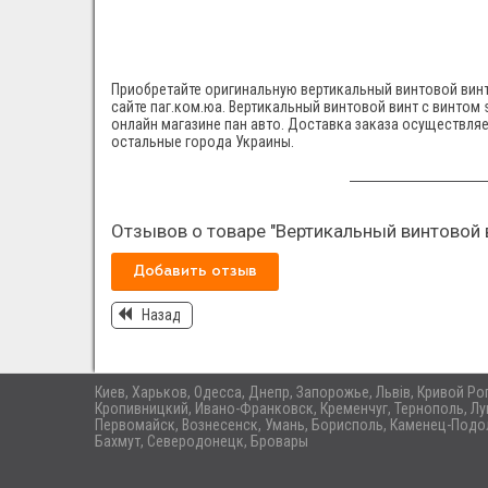
Приобретайте оригинальную вертикальный винтовой винт 
сайте паг.ком.юа. Вертикальный винтовой винт с винтом 
онлайн магазине пан авто. Доставка заказа осуществляе
остальные города Украины.
Отзывов о товаре "Вертикальный винтовой в
Добавить отзыв
Назад
Киев, Харьков, Одесса, Днепр, Запорожье, Львів, Кривой Р
Кропивницкий, Ивано-Франковск, Кременчуг, Тернополь, Лу
Первомайск, Вознесенск, Умань, Борисполь, Каменец-Подол
Бахмут, Северодонецк, Бровары