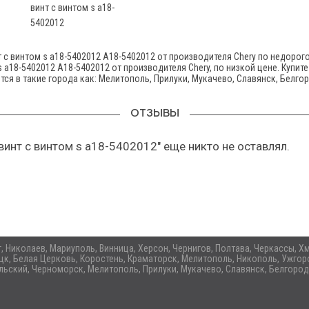
винт с винтом s а18-
5402012
с винтом s а18-5402012 A18-5402012 от производителя Chery по недорого
s а18-5402012 A18-5402012 от производителя Chery, по низкой цене. Купит
тся в такие города как: Мелитополь, Прилуки, Мукачево, Славянск, Белго
ОТЗЫВЫ
инт с винтом s а18-5402012" еще никто не оставлял.
ог, Николаев, Мариуполь, Винница, Херсон, Чернигов, Полтава, Черкассы,
цк, Белая Церковь, Коростень, Краматорск, Мелитополь, Никополь, Ужгоро
ьский, Черноморск, Мелитополь, Прилуки, Мукачево, Славянск, Белгород