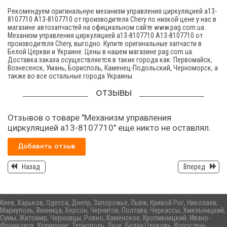
Рекомендуем оригинальную механизм управления циркуляцией а13-
8107710 A13-8107710 от производителя Chery по низкой цене у нас в
магазине автозапчастей на официальном сайте www.pag.com.ua.
Механизм управления циркуляцией а13-8107710 A13-8107710 от
производителя Chery, выгодно. Купите оригинальные запчасти в
Белой Церкви и Украине. Цены в нашем магазине pag.com.ua.
Доставка заказа осуществляется в такие города как: Первомайск,
Вознесенск, Умань, Борисполь, Каменец-Подольский, Черноморск, а
также во все остальные города Украины.
ОТЗЫВЫ
Отзывов о товаре "Механизм управления
циркуляцией а13-8107710" еще никто не оставлял.
Добавить отзыв
Назад
Вперед
Киев, Харьков, Одесса, Днепр, Запорожье, Львів, Кривой Рог, Николаев,
Мариуполь, Винница, Херсон, Чернигов, Полтава, Черкассы, Хмельницкий,
Сумы, Житомир, Черновцы, Ровно, Каменское, Кропивницкий, Ивано-
Франковск, Кременчуг, Тернополь, Луцк, Белая Церковь, Коростень,