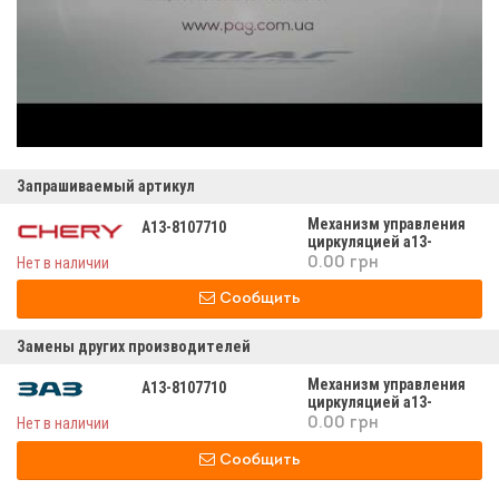
Запрашиваемый артикул
Механизм управления
A13-8107710
циркуляцией а13-
8107710
Нет в наличии
0.00 грн
Сообщить
Замены других производителей
Механизм управления
A13-8107710
циркуляцией а13-
8107710
Нет в наличии
0.00 грн
Сообщить