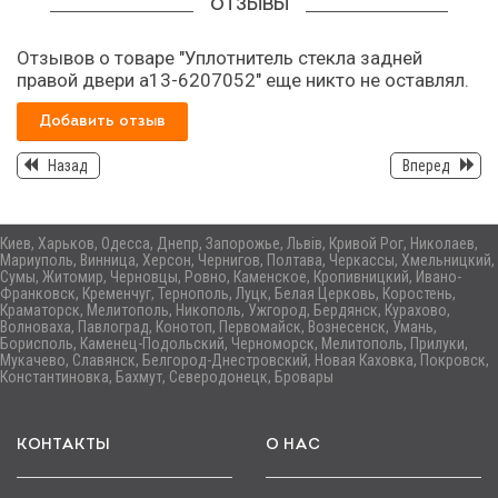
ОТЗЫВЫ
Отзывов о товаре "Уплотнитель стекла задней
правой двери а13-6207052" еще никто не оставлял.
Добавить отзыв
Назад
Вперед
Киев, Харьков, Одесса, Днепр, Запорожье, Львів, Кривой Рог, Николаев,
Мариуполь, Винница, Херсон, Чернигов, Полтава, Черкассы, Хмельницкий,
Сумы, Житомир, Черновцы, Ровно, Каменское, Кропивницкий, Ивано-
Франковск, Кременчуг, Тернополь, Луцк, Белая Церковь, Коростень,
Краматорск, Мелитополь, Никополь, Ужгород, Бердянск, Курахово,
Волноваха, Павлоград, Конотоп, Первомайск, Вознесенск, Умань,
Борисполь, Каменец-Подольский, Черноморск, Мелитополь, Прилуки,
Мукачево, Славянск, Белгород-Днестровский, Новая Каховка, Покровск,
Константиновка, Бахмут, Северодонецк, Бровары
КОНТАКТЫ
О НАС