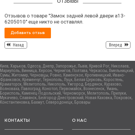
ОТЗЫВЫ
Отзывов о товаре "Замок задней левой двери а13-
6205010" еще никто не оставлял.
Добавить отзыв
Назад
Вперед
Киев, Харьков, Одесса, Днепр, Запорожье, Львів, Кривой Рог, Николаев,
Мариуполь, Винница, Херсон, Чернигов, Полтава, Черкассы, Хмельницкий,
Сумы, Житомир, Черновцы, Ровно, Каменское, Кропивницкий, Ивано-
Франковск, Кременчуг, Тернополь, Луцк, Белая Церковь, Коростень,
Краматорск, Мелитополь, Никополь, Ужгород, Бердянск, Курахово,
Волноваха, Павлоград, Конотоп, Первомайск, Вознесенск, Умань,
Борисполь, Каменец-Подольский, Черноморск, Мелитополь, Прилуки,
Мукачево, Славянск, Белгород-Днестровский, Новая Каховка, Покровск,
Константиновка, Бахмут, Северодонецк, Бровары
КОНТАКТЫ
О НАС