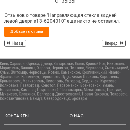
ОТЗЫВЫ
Отзывов о товаре "Направляющая стекла задней
левой двери а13-6204010" еще никто не оставлял.
Добавить отзыв
Назад
Вперед
Киев, Харьков, Одесса, Днепр, Запорожье, Львів, Кривой Рог, Николаев,
Мариуполь, Винница, Херсон, Чернигов, Полтава, Черкассы, Хмельницкий,
Сумы, Житомир, Черновцы, Ровно, Каменское, Кропивницкий, Ивано-
Франковск, Кременчуг, Тернополь, Луцк, Белая Церковь, Коростень,
Краматорск, Мелитополь, Никополь, Ужгород, Бердянск, Курахово,
Волноваха, Павлоград, Конотоп, Первомайск, Вознесенск, Умань,
Борисполь, Каменец-Подольский, Черноморск, Мелитополь, Прилуки,
Мукачево, Славянск, Белгород-Днестровский, Новая Каховка, Покровск,
Константиновка, Бахмут, Северодонецк, Бровары
КОНТАКТЫ
О НАС