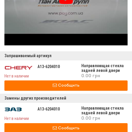
Запрашиваемый артикул
Направляющая стекла
A13-6204010
задней левой двери
а13-6204010
Нет в наличии
0.00 грн
Сообщить
Замены других производителей
Направляющая стекла
A13-6204010
задней левой двери
а13-6204010
Нет в наличии
0.00 грн
Сообщить