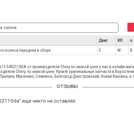
ек салона
Двиг
КП
n
его колеса передняя в сборе
5
M
B
13-5402110DA от производителя Chery по низкой цене у нас в онлайн маг
дителя Chery, по низкой цене. Купите оригинальные запчасти в Коростени
 Прилуки, Мукачево, Славянск, Белгород-Днестровский, Новая Каховка, а 
ОТЗЫВЫ
02110dа" еще никто не оставлял.