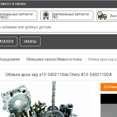
ЗВРАТ И ОБМЕН
игинальные запчасти
Оригинальные запчасти
Быс
NAULT
ЗАЗ
АТАЛОГИ
ЗАКАЗЫ
оборудование
Облицовки салона-Обивка потолка
Обивка арки зад а
Обивка арки зад а13-5402110dа Chery A13-5402110DA
Добави