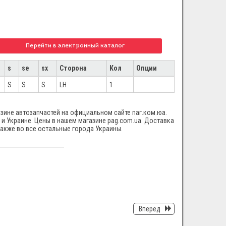
Перейти в электронный каталог
s
se
sx
Сторона
Кол
Опции
S
S
S
LH
1
азине автозапчастей на официальном сайте паг.ком.юа.
 и Украине. Цены в нашем магазине pag.com.ua. Доставка
также во все остальные города Украины.
Вперед