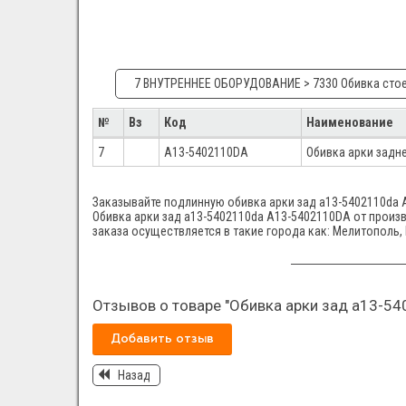
7 ВНУТРЕННЕЕ ОБОРУДОВАНИЕ > 7330 Обивка сто
№
Вз
Код
Наименование
7
A13-5402110DA
Обивка арки задн
Заказывайте подлинную обивка арки зад а13-5402110dа A
Обивка арки зад а13-5402110dа A13-5402110DA от произво
заказа осуществляется в такие города как: Мелитополь,
Отзывов о товаре "Обивка арки зад а13-54
Добавить отзыв
Назад