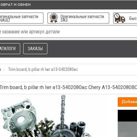
ЗВРАТ И ОБМЕН
игинальные запчасти
Оригинальные запчасти
Быс
NAULT
ЗАЗ
АТАЛОГИ
ЗАКАЗЫ
и
Trim board, b pillar rh lwr а13-5402080вс
Trim board, b pillar rh lwr а13-5402080вс Chery A13-5402080B
Добави