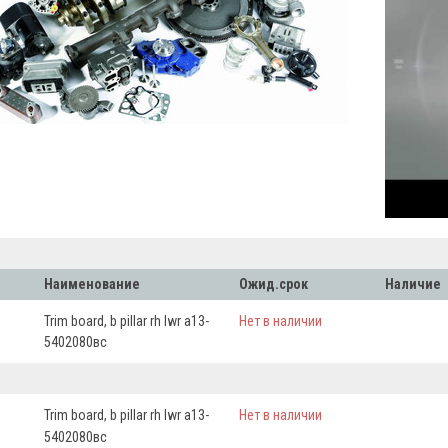
Наименование
Ожид.срок
Наличие
Trim board, b pillar rh lwr а13-
Нет в наличии
5402080вс
Trim board, b pillar rh lwr а13-
Нет в наличии
5402080вс