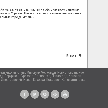
нлайн магазине автозапчастей на официальном сайте пан
лновахе и Украине. Цены можно найти в интернет магазине
тальные города Украины.
Вперед
 Хмельницкий, Сумы, Житомир, Черновцы, Ровно, Каменское,
д, Бердянск, Курахово, Волноваха, Павлоград, Конотоп,
-Днестровский, Новая Каховка, Покровск, Константиновка,