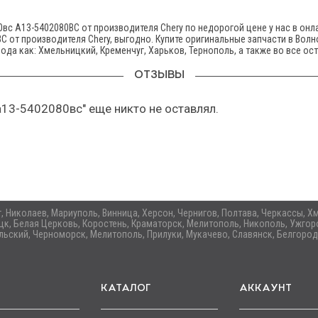
2080вс A13-5402080BC от производителя Chery по недорогой цене у нас в о
2080BC от производителя Chery, выгодно. Купите оригинальные запчасти в Во
ода как: Хмельницкий, Кременчуг, Харьков, Тернополь, а также во все ос
ОТЗЫВЫ
wr а13-5402080вс" еще никто не оставлял.
ог, Николаев, Мариуполь, Винница, Херсон, Чернигов, Полтава, Черкассы,
цк, Белая Церковь, Коростень, Краматорск, Мелитополь, Никополь, Ужгоро
ьский, Черноморск, Мелитополь, Прилуки, Мукачево, Славянск, Белгород
КАТАЛОГ
АККАУНТ