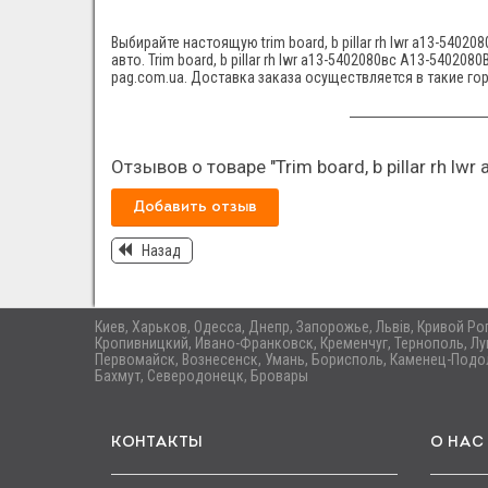
Выбирайте настоящую trim board, b pillar rh lwr а13-540
авто. Trim board, b pillar rh lwr а13-5402080вс A13-540
pag.com.ua. Доставка заказа осуществляется в такие гор
Отзывов о товаре "Trim board, b pillar rh l
Добавить отзыв
Назад
Киев, Харьков, Одесса, Днепр, Запорожье, Львів, Кривой Р
Кропивницкий, Ивано-Франковск, Кременчуг, Тернополь, Лу
Первомайск, Вознесенск, Умань, Борисполь, Каменец-Подол
Бахмут, Северодонецк, Бровары
КОНТАКТЫ
О НАС