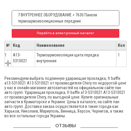
7 ВНУТРЕННЕЕ ОБОРУДОВАНИЕ > 7630 Панели
термошумоизоляционные передние
Перейти в электронный каталог
№
Код
Наименование
Кол
1
A13-
Термошумоизоляция щита передка
1
5310021
внутренняя
Рекомендуем выбрать подлинную ударающая прокладка, fr baffle
а13-5310021 A13-5310021 от производителя Chery по недорогой цене
у нас в онлайн магазине автозапчастей на официальном сайте пан
авто групп. Ударающая прокладка, fr baffle а13-5310021 A13-5310021
от производителя Chery, по выгодной цене. Купите оригинальные
запчасти в Краматорске и Украине. Цены в каталоге, на сайте пан
авто групп. Доставка заказа осуществляется в такие города как:
Харьков, Николаев, Мариуполь, Винница, Херсон, Чернигов, а также
во все остальные города Украины.
ОТЗЫВЫ