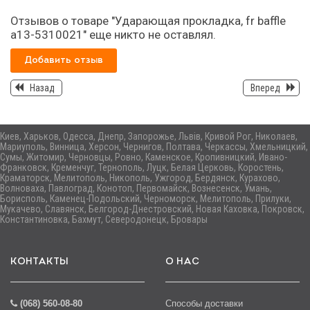
Отзывов о товаре "Ударающая прокладка, fr baffle
а13-5310021" еще никто не оставлял.
Добавить отзыв
Назад
Вперед
Киев, Харьков, Одесса, Днепр, Запорожье, Львів, Кривой Рог, Николаев,
Мариуполь, Винница, Херсон, Чернигов, Полтава, Черкассы, Хмельницкий,
Сумы, Житомир, Черновцы, Ровно, Каменское, Кропивницкий, Ивано-
Франковск, Кременчуг, Тернополь, Луцк, Белая Церковь, Коростень,
Краматорск, Мелитополь, Никополь, Ужгород, Бердянск, Курахово,
Волноваха, Павлоград, Конотоп, Первомайск, Вознесенск, Умань,
Борисполь, Каменец-Подольский, Черноморск, Мелитополь, Прилуки,
Мукачево, Славянск, Белгород-Днестровский, Новая Каховка, Покровск,
Константиновка, Бахмут, Северодонецк, Бровары
КОНТАКТЫ
О НАС
(068) 560-08-80
Способы доставки