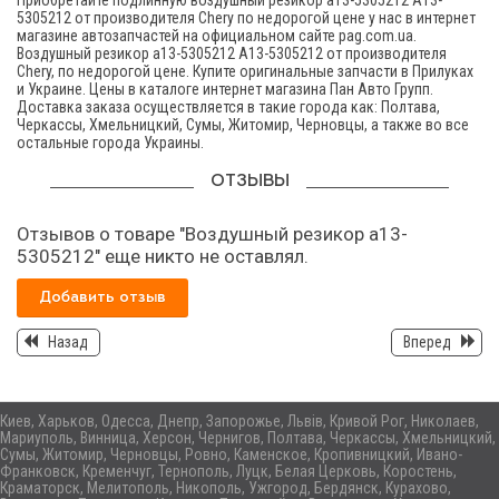
Приобретайте подлинную воздушный резикор а13-5305212 A13-
5305212 от производителя Chery по недорогой цене у нас в интернет
магазине автозапчастей на официальном сайте pag.com.ua.
Воздушный резикор а13-5305212 A13-5305212 от производителя
Chery, по недорогой цене. Купите оригинальные запчасти в Прилуках
и Украине. Цены в каталоге интернет магазина Пан Авто Групп.
Доставка заказа осуществляется в такие города как: Полтава,
Черкассы, Хмельницкий, Сумы, Житомир, Черновцы, а также во все
остальные города Украины.
ОТЗЫВЫ
Отзывов о товаре "Воздушный резикор а13-
5305212" еще никто не оставлял.
Добавить отзыв
Назад
Вперед
Киев, Харьков, Одесса, Днепр, Запорожье, Львів, Кривой Рог, Николаев,
Мариуполь, Винница, Херсон, Чернигов, Полтава, Черкассы, Хмельницкий,
Сумы, Житомир, Черновцы, Ровно, Каменское, Кропивницкий, Ивано-
Франковск, Кременчуг, Тернополь, Луцк, Белая Церковь, Коростень,
Краматорск, Мелитополь, Никополь, Ужгород, Бердянск, Курахово,