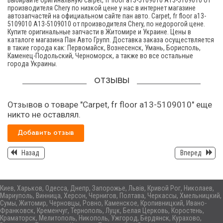
Выбирайте оригинальную carpet, fr floor а13-5109010 A13-5109010 от
производителя Chery по низкой цене у нас в интернет магазине
автозапчастей на официальном сайте пан авто. Carpet, fr floor а13-
5109010 A13-5109010 от производителя Chery, по недорогой цене.
Купите оригинальные запчасти в Житомире и Украине. Цены в
каталоге магазина Пан Авто Групп. Доставка заказа осуществляется
в такие города как: Первомайск, Вознесенск, Умань, Борисполь,
Каменец-Подольский, Черноморск, а также во все остальные
города Украины.
ОТЗЫВЫ
Отзывов о товаре "Carpet, fr floor а13-5109010" еще
никто не оставлял.
Добавить отзыв
Назад
Вперед
Киев, Харьков, Одесса, Днепр, Запорожье, Львів, Кривой Рог, Николаев,
Мариуполь, Винница, Херсон, Чернигов, Полтава, Черкассы, Хмельницкий,
Сумы, Житомир, Черновцы, Ровно, Каменское, Кропивницкий, Ивано-
Франковск, Кременчуг, Тернополь, Луцк, Белая Церковь, Коростень,
Краматорск, Мелитополь, Никополь, Ужгород, Бердянск, Курахово,