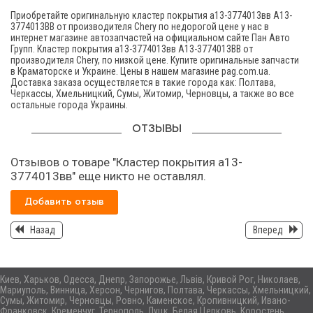
Приобретайте оригинальную кластер покрытия а13-3774013вв A13-
3774013BB от производителя Chery по недорогой цене у нас в
интернет магазине автозапчастей на официальном сайте Пан Авто
Групп. Кластер покрытия а13-3774013вв A13-3774013BB от
производителя Chery, по низкой цене. Купите оригинальные запчасти
в Краматорске и Украине. Цены в нашем магазине pag.com.ua.
Доставка заказа осуществляется в такие города как: Полтава,
Черкассы, Хмельницкий, Сумы, Житомир, Черновцы, а также во все
остальные города Украины.
ОТЗЫВЫ
Отзывов о товаре "Кластер покрытия а13-
3774013вв" еще никто не оставлял.
Добавить отзыв
Назад
Вперед
Киев, Харьков, Одесса, Днепр, Запорожье, Львів, Кривой Рог, Николаев,
Мариуполь, Винница, Херсон, Чернигов, Полтава, Черкассы, Хмельницкий,
Сумы, Житомир, Черновцы, Ровно, Каменское, Кропивницкий, Ивано-
Франковск, Кременчуг, Тернополь, Луцк, Белая Церковь, Коростень,