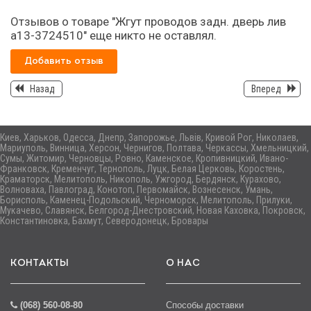
Отзывов о товаре "Жгут проводов задн. дверь лив
а13-3724510" еще никто не оставлял.
Добавить отзыв
Назад
Вперед
Киев, Харьков, Одесса, Днепр, Запорожье, Львів, Кривой Рог, Николаев,
Мариуполь, Винница, Херсон, Чернигов, Полтава, Черкассы, Хмельницкий,
Сумы, Житомир, Черновцы, Ровно, Каменское, Кропивницкий, Ивано-
Франковск, Кременчуг, Тернополь, Луцк, Белая Церковь, Коростень,
Краматорск, Мелитополь, Никополь, Ужгород, Бердянск, Курахово,
Волноваха, Павлоград, Конотоп, Первомайск, Вознесенск, Умань,
Борисполь, Каменец-Подольский, Черноморск, Мелитополь, Прилуки,
Мукачево, Славянск, Белгород-Днестровский, Новая Каховка, Покровск,
Константиновка, Бахмут, Северодонецк, Бровары
КОНТАКТЫ
О НАС
(068) 560-08-80
Способы доставки