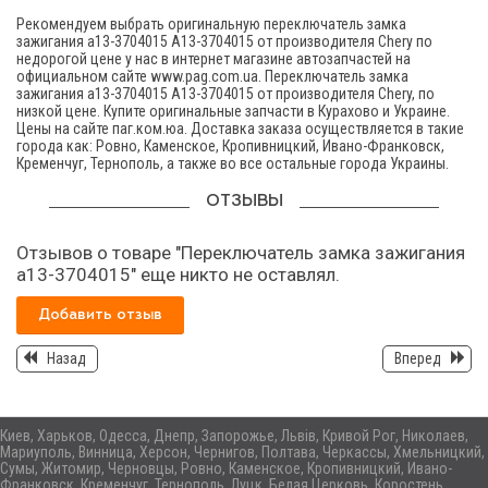
Рекомендуем выбрать оригинальную переключатель замка
зажигания а13-3704015 A13-3704015 от производителя Chery по
недорогой цене у нас в интернет магазине автозапчастей на
официальном сайте www.pag.com.ua. Переключатель замка
зажигания а13-3704015 A13-3704015 от производителя Chery, по
низкой цене. Купите оригинальные запчасти в Курахово и Украине.
Цены на сайте паг.ком.юа. Доставка заказа осуществляется в такие
города как: Ровно, Каменское, Кропивницкий, Ивано-Франковск,
Кременчуг, Тернополь, а также во все остальные города Украины.
ОТЗЫВЫ
Отзывов о товаре "Переключатель замка зажигания
а13-3704015" еще никто не оставлял.
Добавить отзыв
Назад
Вперед
Киев, Харьков, Одесса, Днепр, Запорожье, Львів, Кривой Рог, Николаев,
Мариуполь, Винница, Херсон, Чернигов, Полтава, Черкассы, Хмельницкий,
Сумы, Житомир, Черновцы, Ровно, Каменское, Кропивницкий, Ивано-
Франковск, Кременчуг, Тернополь, Луцк, Белая Церковь, Коростень,