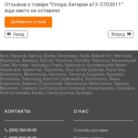
Отзывов о товаре "Опора, батареи а13-3703011"
еще никто не оставлял.
Добавить отзыв
Назад
Вперед
Киев, Харьков, Одесса, Днепр, Запорожье, Львів, Кривой Рог, Николаев,
Мариуполь, Винница, Херсон, Чернигов, Полтава, Черкассы, Хмельницкий,
Сумы, Житомир, Черновцы, Ровно, Каменское, Кропивницкий, Ивано-
Франковск, Кременчуг, Тернополь, Луцк, Белая Церковь, Коростень,
Краматорск, Мелитополь, Никополь, Ужгород, Бердянск, Курахово,
Волноваха, Павлоград, Конотоп, Первомайск, Вознесенск, Умань,
Борисполь, Каменец-Подольский, Черноморск, Мелитополь, Прилуки,
Мукачево, Славянск, Белгород-Днестровский, Новая Каховка, Покровск,
Константиновка, Бахмут, Северодонецк, Бровары
КОНТАКТЫ
О НАС
(068) 560-08-80
Способы доставки