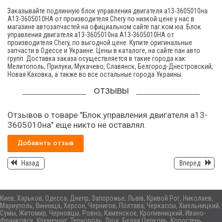
Заказывайте подлинную блок управления двигателя а13-3605010на
A13-3605010HA от производителя Chery по низкой цене у нас в
магазине автозапчастей на официальном сайте паг.ком.юа. Блок
управления двигателя а13-3605010на A13-3605010HA от
производителя Chery, по выгодной цене. Купите оригинальные
запчасти в Одессе и Украине. Цены в каталоге, на сайте пан авто
групп. Доставка заказа осуществляется в такие города как:
Мелитополь, Прилуки, Мукачево, Славянск, Белгород-Днестровский,
Новая Каховка, а также во все остальные города Украины.
ОТЗЫВЫ
Отзывов о товаре "Блок управления двигателя а13-
3605010на" еще никто не оставлял.
Добавить отзыв
Назад
Вперед
Киев, Харьков, Одесса, Днепр, Запорожье, Львів, Кривой Рог, Николаев,
Мариуполь, Винница, Херсон, Чернигов, Полтава, Черкассы, Хмельницкий,
Сумы, Житомир, Черновцы, Ровно, Каменское, Кропивницкий, Ивано-
Франковск, Кременчуг, Тернополь, Луцк, Белая Церковь, Коростень,