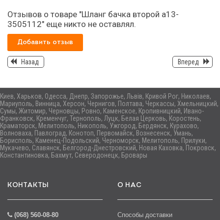
Отзывов о товаре "Шланг бачка второй а13-
3505112" еще никто не оставлял.
Добавить отзыв
Назад
Вперед
Киев, Харьков, Одесса, Днепр, Запорожье, Львів, Кривой Рог, Николаев,
Мариуполь, Винница, Херсон, Чернигов, Полтава, Черкассы, Хмельницкий,
Сумы, Житомир, Черновцы, Ровно, Каменское, Кропивницкий, Ивано-
Франковск, Кременчуг, Тернополь, Луцк, Белая Церковь, Коростень,
Краматорск, Мелитополь, Никополь, Ужгород, Бердянск, Курахово,
Волноваха, Павлоград, Конотоп, Первомайск, Вознесенск, Умань,
Борисполь, Каменец-Подольский, Черноморск, Мелитополь, Прилуки,
Мукачево, Славянск, Белгород-Днестровский, Новая Каховка, Покровск,
Константиновка, Бахмут, Северодонецк, Бровары
КОНТАКТЫ
О НАС
(068) 560-08-80
Способы доставки