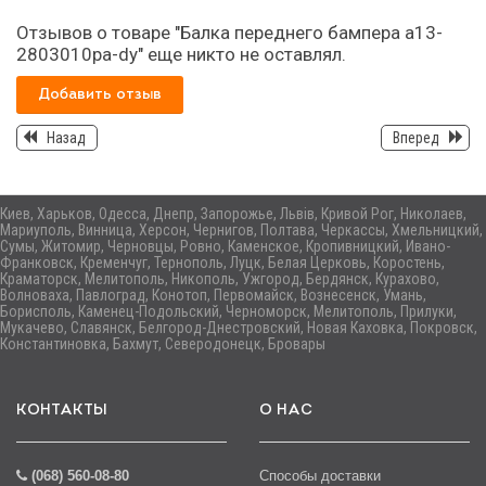
Отзывов о товаре "Балка переднего бампера а13-
2803010pа-dy" еще никто не оставлял.
Добавить отзыв
Назад
Вперед
Киев, Харьков, Одесса, Днепр, Запорожье, Львів, Кривой Рог, Николаев,
Мариуполь, Винница, Херсон, Чернигов, Полтава, Черкассы, Хмельницкий,
Сумы, Житомир, Черновцы, Ровно, Каменское, Кропивницкий, Ивано-
Франковск, Кременчуг, Тернополь, Луцк, Белая Церковь, Коростень,
Краматорск, Мелитополь, Никополь, Ужгород, Бердянск, Курахово,
Волноваха, Павлоград, Конотоп, Первомайск, Вознесенск, Умань,
Борисполь, Каменец-Подольский, Черноморск, Мелитополь, Прилуки,
Мукачево, Славянск, Белгород-Днестровский, Новая Каховка, Покровск,
Константиновка, Бахмут, Северодонецк, Бровары
КОНТАКТЫ
О НАС
(068) 560-08-80
Способы доставки