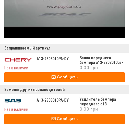
Запрашиваемый артикул
Балка переднего
A13-2803010PA-DY
бампера а13-2803010pа-
dy
Нет в наличии
0.00 грн
Сообщить
Замены других производителей
Усилитель бампера
A13-2803010PA-DY
переднего а13-
2803010pа-dy
Нет в наличии
0.00 грн
Сообщить