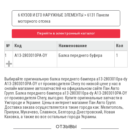
6 КУЗОВ И ЕГО НАРУЖНЫЕ ЭЛЕМЕНТЫ > 6131 Панели
моторного отсека
Перейти в электронный каталог
№
Код
Наименование
Кол
1
A13-2803010PA-DY
Балка переднего буфера
1
Выбирайте оригинальную балка переднего бампера а13-2803010pа-dy
A13-2803010PA-DY от производителя Chery по низкой цене у нас в
онлайн магазине автозапчастей на официальном сайте Пан Авто
Групп. Балка переднего бампера а13-2803010pа-dy A13-2803010PA-DY
от производителя Chery, выгодно. Купите оригинальные запчасти в
Ужгороде и Украине. Цены в интернет магазине Пан Авто Групп.
Доставка заказа осуществляется в такие города как: Мелитополь,
Прилуки, Мукачево, Славянск, Белгород-Днестровский, Новая
Каховка, а также во все остальные города Украины.
ОТЗЫВЫ