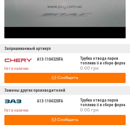
Запрашиваемый артикул
Трубка отвода паров
A13-1104320FA
топлива ii в сборе форза
а13-1104320fа
Нет в наличии
0.00 грн
Сообщить
Замены других производителей
Трубка отвода паров
A13-1104320FA
топлива ii в сборе форза
а13-1104320fа
Нет в наличии
0.00 грн
Сообщить