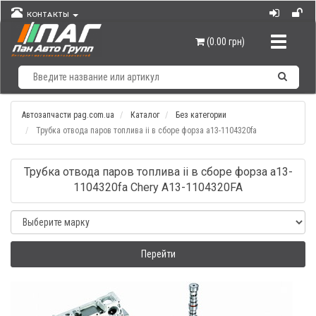
КОНТАКТЫ
Навигац
(0.00 грн)
Автозапчасти pag.com.ua
Каталог
Без категории
Трубка отвода паров топлива ii в сборе форза а13-1104320fа
Трубка отвода паров топлива ii в сборе форза а13-
1104320fа Chery A13-1104320FA
Перейти