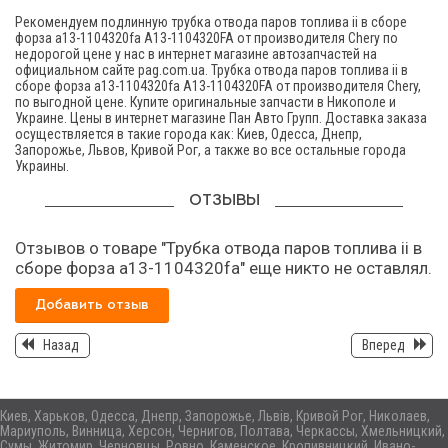
Рекомендуем подлинную трубка отвода паров топлива ii в сборе
форза а13-1104320fа A13-1104320FA от производителя Chery по
недорогой цене у нас в интернет магазине автозапчастей на
официальном сайте pag.com.ua. Трубка отвода паров топлива ii в
сборе форза а13-1104320fа A13-1104320FA от производителя Chery,
по выгодной цене. Купите оригинальные запчасти в Никополе и
Украине. Цены в интернет магазине Пан Авто Групп. Доставка заказа
осуществляется в такие города как: Киев, Одесса, Днепр,
Запорожье, Львов, Кривой Рог, а также во все остальные города
Украины.
ОТЗЫВЫ
Отзывов о товаре "Трубка отвода паров топлива ii в
сборе форза а13-1104320fа" еще никто не оставлял.
Добавить отзыв
Назад
Вперед
Киев, Харьков, Одесса, Днепр, Запорожье, Львів, Кривой Рог, Николаев,
Мариуполь, Винница, Херсон, Чернигов, Полтава, Черкассы, Хмельницкий,
Сумы, Житомир, Черновцы, Ровно, Каменское, Кропивницкий, Ивано-