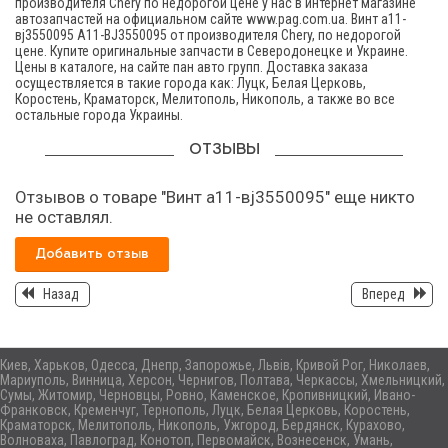
производителя Chery по недорогой цене у нас в интернет магазине
автозапчастей на официальном сайте www.pag.com.ua. Винт а11-
вj3550095 A11-BJ3550095 от производителя Chery, по недорогой
цене. Купите оригинальные запчасти в Северодонецке и Украине.
Цены в каталоге, на сайте пан авто групп. Доставка заказа
осуществляется в такие города как: Луцк, Белая Церковь,
Коростень, Краматорск, Мелитополь, Никополь, а также во все
остальные города Украины.
ОТЗЫВЫ
Отзывов о товаре "Винт а11-вj3550095" еще никто
не оставлял.
Добавить отзыв
Назад
Вперед
Киев, Харьков, Одесса, Днепр, Запорожье, Львів, Кривой Рог, Николаев,
Мариуполь, Винница, Херсон, Чернигов, Полтава, Черкассы, Хмельницкий,
Сумы, Житомир, Черновцы, Ровно, Каменское, Кропивницкий, Ивано-
Франковск, Кременчуг, Тернополь, Луцк, Белая Церковь, Коростень,
Краматорск, Мелитополь, Никополь, Ужгород, Бердянск, Курахово,
Волноваха, Павлоград, Конотоп, Первомайск, Вознесенск, Умань,