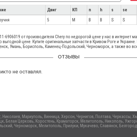
ние
Двиг
КП
n
h
s
se
ручня
5
M
B
B
S
S
-6906019 от производителя Chery по недорогой цене у нас в интернет ма
о выгодной цене. Купите оригинальные запчасти в Кривом Роге и Украине.
енск, Умань, Борисполь, Каменец-Подольский, Черноморск, а также во вс
ОТЗЫВЫ
икто не оставлял.
ог, Николаев, Мариуполь, Винница, Херсон, Чернигов, Полтава, Черкассы,
цк, Белая Церковь, Коростень, Краматорск, Мелитополь, Никополь, Ужгоро
ьский, Черноморск, Мелитополь, Прилуки, Мукачево, Славянск, Белгород