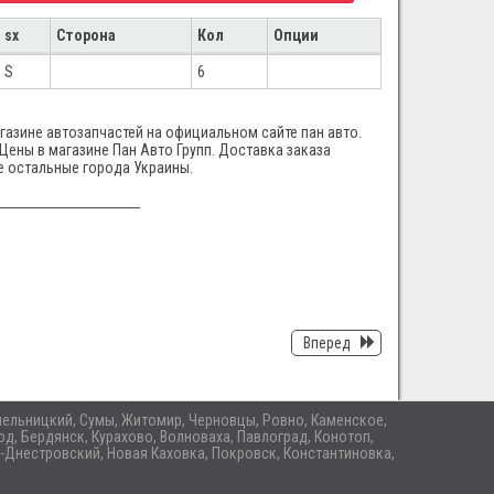
sx
Сторона
Кол
Опции
S
6
газине автозапчастей на официальном сайте пан авто.
 Цены в магазине Пан Авто Групп. Доставка заказа
е остальные города Украины.
Вперед
 Хмельницкий, Сумы, Житомир, Черновцы, Ровно, Каменское,
д, Бердянск, Курахово, Волноваха, Павлоград, Конотоп,
-Днестровский, Новая Каховка, Покровск, Константиновка,