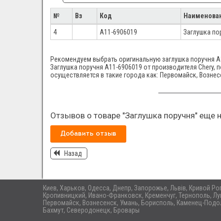
№
Вз
Код
Наименова
4
A11-6906019
Заглушка по
Рекомендуем выбрать оригинальную заглушка поручня A11
Заглушка поручня A11-6906019 от производителя Chery, п
осуществляется в такие города как: Первомайск, Вознес
Отзывов о товаре "Заглушка поручня" еще н
Добавить отзыв
Назад
Киев, Харьков, Одесса, Днепр, Запорожье, Львів, Кривой Р
Кропивницкий, Ивано-Франковск, Кременчуг, Тернополь, Лу
Первомайск, Вознесенск, Умань, Борисполь, Каменец-Подол
Бахмут, Северодонецк, Бровары