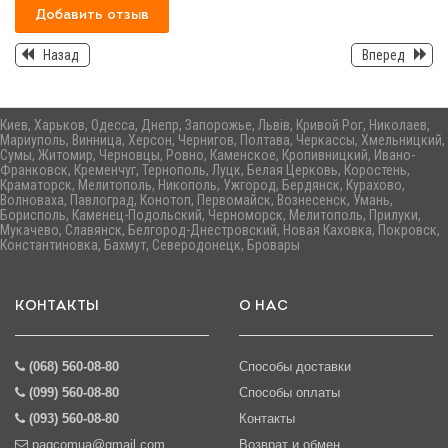
Добавить отзыв
Назад
Вперед
Киев, Харьков, Одесса, Днепр, Запорожье, Львів, Кривой Рог, Николаев,
Мариуполь, Винница, Херсон, Чернигов, Полтава, Черкассы, Хмельницкий,
Сумы, Житомир, Черновцы, Ровно, Каменское, Кропивницкий, Ивано-
Франковск, Кременчуг, Тернополь, Луцк, Белая Церковь, Коростень,
Краматорск, Мелитополь, Никополь, Ужгород, Бердянск, Курахово,
Волноваха, Павлоград, Конотоп, Первомайск, Вознесенск, Умань,
Борисполь, Каменец-Подольский, Черноморск, Мелитополь, Прилуки,
Мукачево, Славянск, Белгород-Днестровский, Новая Каховка, Покровск,
Константиновка, Бахмут, Северодонецк, Бровары
КОНТАКТЫ
О НАС
(068) 560-08-80
Способы доставки
(099) 560-08-80
Способы оплаты
(093) 560-08-80
Контакты
pagcomua@gmail.com
Возврат и обмен