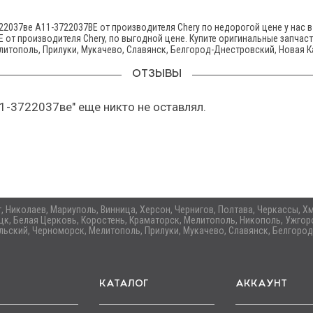
2037ве A11-3722037BE от производителя Chery по недорогой цене у нас в
 от производителя Chery, по выгодной цене. Купите оригинальные запчас
литополь, Прилуки, Мукачево, Славянск, Белгород-Днестровский, Новая К
ОТЗЫВЫ
1-3722037ве" еще никто не оставлял.
ог, Николаев, Мариуполь, Винница, Херсон, Чернигов, Полтава, Черкассы,
цк, Белая Церковь, Коростень, Краматорск, Мелитополь, Никополь, Ужгоро
ьский, Черноморск, Мелитополь, Прилуки, Мукачево, Славянск, Белгород
КАТАЛОГ
АККАУНТ