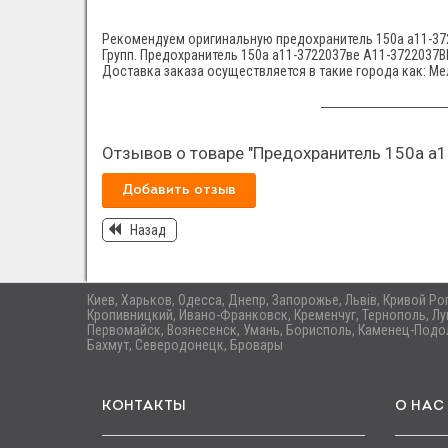
Рекомендуем оригинальную предохранитель 150а а11-372
Групп. Предохранитель 150а а11-3722037ве A11-3722037BE
Доставка заказа осуществляется в такие города как: Ме
Отзывов о товаре "Предохранитель 150а а1
Добавить отзыв
Назад
Киев, Харьков, Одесса, Днепр, Запорожье, Львів, Кривой Р
Кропивницкий, Ивано-Франковск, Кременчуг, Тернополь, Лу
Первомайск, Вознесенск, Умань, Борисполь, Каменец-Подол
Бахмут, Северодонецк, Бровары
КОНТАКТЫ
О НАС