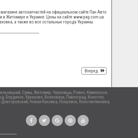
 магазине автозапчастей на официальном сайте Пан Авто
ти в Житомире и Украине. Цены на сайте www.pag.com.ua.
аховка, а также во все остальные города Украины.
Вперед
 Хмельницкий, Сумы, Житомир, Черновцы, Ровно, Каменское,
д, Бердянск, Курахово, Волноваха, Павлоград, Конотоп,
-Днестровский, Новая Каховка, Покровск, Константиновка,