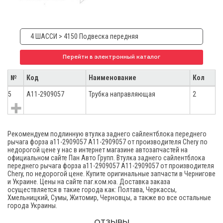
4 ШАССИ > 4150 Подвеска передняя
Перейти в электронный каталог
№
Код
Наименование
Кол
5
A11-2909057
Трубка направляющая
2
Рекомендуем подлинную втулка заднего сайлентблока переднего
рычага форза а11-2909057 A11-2909057 от производителя Chery по
недорогой цене у нас в интернет магазине автозапчастей на
официальном сайте Пан Авто Групп. Втулка заднего сайлентблока
переднего рычага форза а11-2909057 A11-2909057 от производителя
Chery, по недорогой цене. Купите оригинальные запчасти в Чернигове
и Украине. Цены на сайте паг.ком.юа. Доставка заказа
осуществляется в такие города как: Полтава, Черкассы,
Хмельницкий, Сумы, Житомир, Черновцы, а также во все остальные
города Украины.
ОТЗЫВЫ