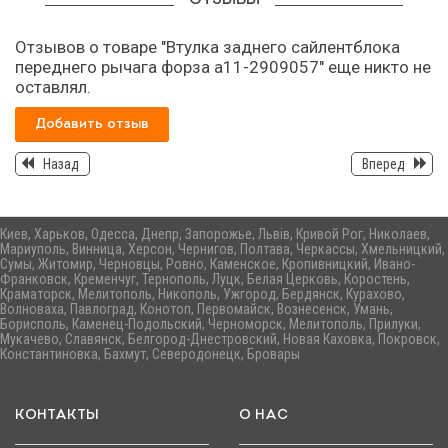
Отзывов о товаре "Втулка заднего сайлентблока
переднего рычага форза а11-2909057" еще никто не
оставлял.
Добавить отзыв
Назад
Вперед
Киев, Харьков, Одесса, Днепр, Запорожье, Львів, Кривой Рог, Николаев,
Мариуполь, Винница, Херсон, Чернигов, Полтава, Черкассы, Хмельницкий,
Сумы, Житомир, Черновцы, Ровно, Каменское, Кропивницкий, Ивано-
Франковск, Кременчуг, Тернополь, Луцк, Белая Церковь, Коростень,
Краматорск, Мелитополь, Никополь, Ужгород, Бердянск, Курахово,
Волноваха, Павлоград, Конотоп, Первомайск, Вознесенск, Умань,
Борисполь, Каменец-Подольский, Черноморск, Мелитополь, Прилуки,
Мукачево, Славянск, Белгород-Днестровский, Новая Каховка, Покровск,
Константиновка, Бахмут, Северодонецк, Бровары
КОНТАКТЫ
О НАС