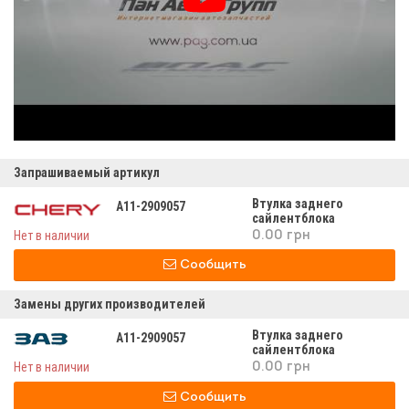
Запрашиваемый артикул
Втулка заднего
A11-2909057
сайлентблока
переднего рычага
Нет в наличии
0.00 грн
форза а11-2909057
Сообщить
Замены других производителей
Втулка заднего
A11-2909057
сайлентблока
переднего рычага
Нет в наличии
0.00 грн
форза а11-2909057
Сообщить