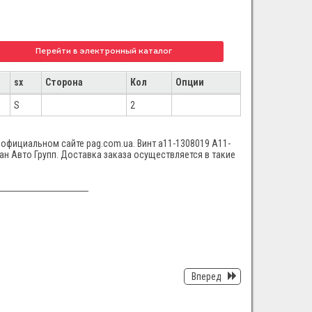
Перейти в электронный каталог
sx
Сторона
Кол
Опции
S
2
 официальном сайте pag.com.ua. Винт а11-1308019 A11-
Пан Авто Групп. Доставка заказа осуществляется в такие
Вперед