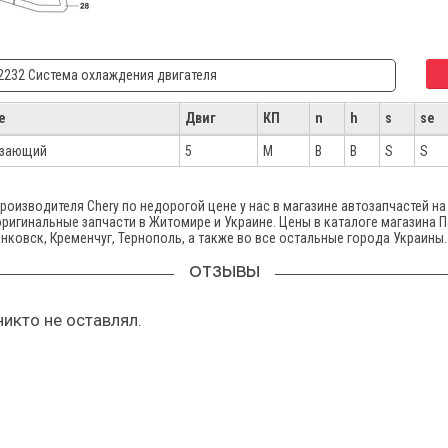
232 Система охлаждения двигателя
е
Двиг
КП
n
h
s
se
езающий
5
M
B
B
S
S
роизводителя Chery по недорогой цене у нас в магазине автозапчастей на
 оригинальные запчасти в Житомире и Украине. Цены в каталоге магазина 
нковск, Кременчуг, Тернополь, а также во все остальные города Украины.
ОТЗЫВЫ
икто не оставлял.