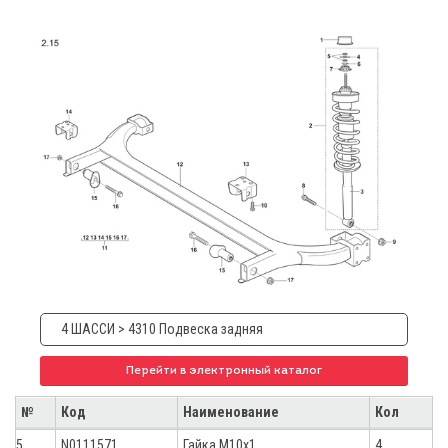
4 ШАССИ > 4310 Подвеска задняя
Перейти в электронный каталог
№
Код
Наименование
Кол
5
N0111571
Гайка М10х1
4