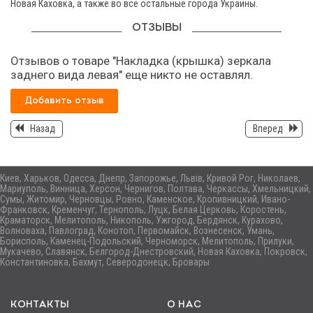
Новая Каховка, а также во все остальные города Украины.
ОТЗЫВЫ
Отзывов о товаре "Накладка (крышка) зеркала
заднего вида левая" еще никто не оставлял.
Добавить отзыв
Назад
Вперед
Киев, Харьков, Одесса, Днепр, Запорожье, Львів, Кривой Рог, Николаев,
Мариуполь, Винница, Херсон, Чернигов, Полтава, Черкассы, Хмельницкий,
Сумы, Житомир, Черновцы, Ровно, Каменское, Кропивницкий, Ивано-
Франковск, Кременчуг, Тернополь, Луцк, Белая Церковь, Коростень,
Краматорск, Мелитополь, Никополь, Ужгород, Бердянск, Курахово,
Волноваха, Павлоград, Конотоп, Первомайск, Вознесенск, Умань,
Борисполь, Каменец-Подольский, Черноморск, Мелитополь, Прилуки,
Мукачево, Славянск, Белгород-Днестровский, Новая Каховка, Покровск,
Константиновка, Бахмут, Северодонецк, Бровары
КОНТАКТЫ
О НАС