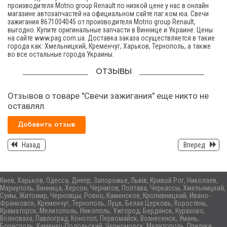
производителя Motrio group Renault по низкой цене у нас в онлайн
магазине автозапчастей на официальном сайте паг.ком.юа. Свечи
зажигания 8671004045 от производителя Motrio group Renault,
выгодно. Купите оригинальные запчасти в Виннице и Украине. Цены
на сайте www.pag.com.ua. Доставка заказа осуществляется в такие
города как: Хмельницкий, Кременчуг, Харьков, Тернополь, а также
во все остальные города Украины.
ОТЗЫВЫ
Отзывов о товаре "Свечи зажигания" еще никто не
оставлял.
Добавить отзыв
Назад
Вперед
Киев, Харьков, Одесса, Днепр, Запорожье, Львів, Кривой Рог, Николаев,
Мариуполь, Винница, Херсон, Чернигов, Полтава, Черкассы, Хмельницкий,
Сумы, Житомир, Черновцы, Ровно, Каменское, Кропивницкий, Ивано-
Франковск, Кременчуг, Тернополь, Луцк, Белая Церковь, Коростень,
Краматорск, Мелитополь, Никополь, Ужгород, Бердянск, Курахово,
Волноваха, Павлоград, Конотоп, Первомайск, Вознесенск, Умань,
Борисполь, Каменец-Подольский, Черноморск, Мелитополь, Прилуки,