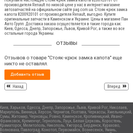
Покупайте настоящую стояк-крюк замка капота 8200920101 от
производителя Renault по низкой цене у нас в интернет магазине
автозапчастей на официальном сайте pag.com.ua. Стояк-крюк замка
капота 8200920101 от производителя Renault, выгодно. Купите
оригинальные запчасти в Каменском и Украине. Цены в магазине Пан
Авто Групп. Доставка заказа осуществляется в такие города как:
Киев, Одесса, Днепр, Запорожье, Львов, Кривой Рог, а также во все
остальные города Украины.
ОТЗЫВЫ
Отзывов о товаре "Стояк-крюк замка капота" еще
никто не оставлял.
Добавить отзыв
Назад
Вперед
Киев, Харьков, Одесса, Днепр, Запорожье, Львів, Кривой Рог, Николаев,
Мариуполь, Винница, Херсон, Чернигов, Полтава, Черкассы, Хмельницкий,
Сумы, Житомир, Черновцы, Ровно, Каменское, Кропивницкий, Ивано-
Франковск, Кременчуг, Тернополь, Луцк, Белая Церковь, Коростень,
Краматорск, Мелитополь, Никополь, Ужгород, Бердянск, Курахово,
Волноваха, Павлоград, Конотоп, Первомайск, Вознесенск, Умань,