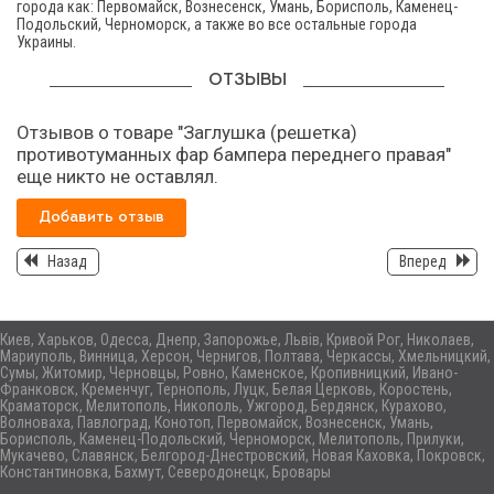
города как: Первомайск, Вознесенск, Умань, Борисполь, Каменец-
Подольский, Черноморск, а также во все остальные города
Украины.
ОТЗЫВЫ
Отзывов о товаре "Заглушка (решетка)
противотуманных фар бампера переднего правая"
еще никто не оставлял.
Добавить отзыв
Назад
Вперед
Киев, Харьков, Одесса, Днепр, Запорожье, Львів, Кривой Рог, Николаев,
Мариуполь, Винница, Херсон, Чернигов, Полтава, Черкассы, Хмельницкий,
Сумы, Житомир, Черновцы, Ровно, Каменское, Кропивницкий, Ивано-
Франковск, Кременчуг, Тернополь, Луцк, Белая Церковь, Коростень,
Краматорск, Мелитополь, Никополь, Ужгород, Бердянск, Курахово,
Волноваха, Павлоград, Конотоп, Первомайск, Вознесенск, Умань,
Борисполь, Каменец-Подольский, Черноморск, Мелитополь, Прилуки,
Мукачево, Славянск, Белгород-Днестровский, Новая Каховка, Покровск,
Константиновка, Бахмут, Северодонецк, Бровары