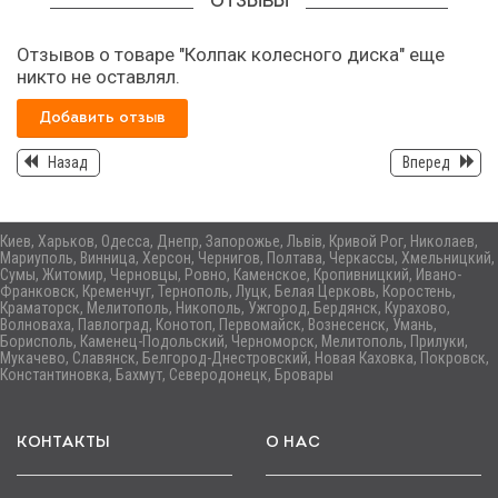
ОТЗЫВЫ
Отзывов о товаре "Колпак колесного диска" еще
никто не оставлял.
Добавить отзыв
Назад
Вперед
Киев, Харьков, Одесса, Днепр, Запорожье, Львів, Кривой Рог, Николаев,
Мариуполь, Винница, Херсон, Чернигов, Полтава, Черкассы, Хмельницкий,
Сумы, Житомир, Черновцы, Ровно, Каменское, Кропивницкий, Ивано-
Франковск, Кременчуг, Тернополь, Луцк, Белая Церковь, Коростень,
Краматорск, Мелитополь, Никополь, Ужгород, Бердянск, Курахово,
Волноваха, Павлоград, Конотоп, Первомайск, Вознесенск, Умань,
Борисполь, Каменец-Подольский, Черноморск, Мелитополь, Прилуки,
Мукачево, Славянск, Белгород-Днестровский, Новая Каховка, Покровск,
Константиновка, Бахмут, Северодонецк, Бровары
КОНТАКТЫ
О НАС